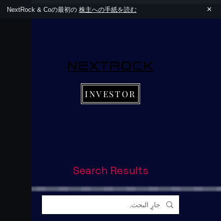
×
NextRock & Coの最初の
株主への手紙を読む
NEXTROCK
INVESTOR
Search Results